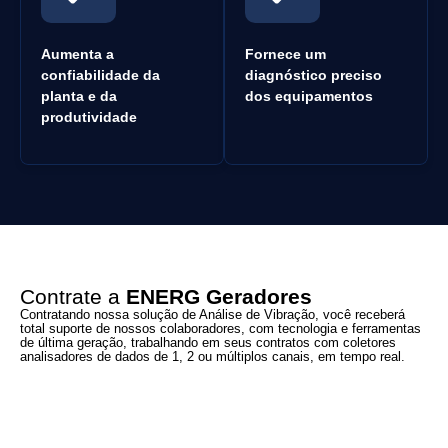
Aumenta a
Fornece um
confiabilidade da
diagnóstico preciso
planta e da
dos equipamentos
produtividade
Contrate a
ENERG Geradores
Contratando nossa solução de Análise de Vibração, você receberá
total suporte de nossos colaboradores, com tecnologia e ferramentas
de última geração, trabalhando em seus contratos com coletores
analisadores de dados de 1, 2 ou múltiplos canais, em tempo real.