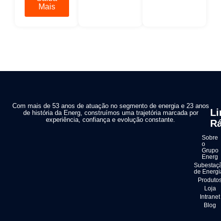
Mais
Com mais de 53 anos de atuação no segmento de energia e 23 anos
Li
de história da Energ, construímos uma trajetória marcada por
experiência, confiança e evolução constante.
Rá
Sobre
o
Grupo
Energ
Subestaç
de Energi
Produto
Loja
Intranet
Blog