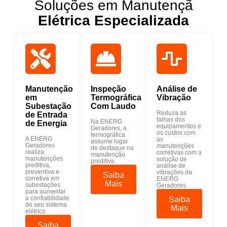
Soluções em Manutençã
Elétrica Especializada
Manutenção
Inspeção
Análise de
em
Termográfica
Vibração
Subestação
Com Laudo
Reduza as
de Entrada
falhas dos
Na ENERG
de Energia
equipamentos e
Geradores, a
os custos com
termográfica
A ENERG
as
assume lugar
Geradores
manutenções
de destaque na
realiza
corretivas com a
manutenção
manutenções
solução de
preditiva.
preditiva,
análise de
preventiva e
vibrações da
Saiba
corretiva em
ENERG
Mais
subestações
Geradores.
para aumentar
a confiabilidade
Saiba
do seu sistema
Mais
elétrico.
Saiba