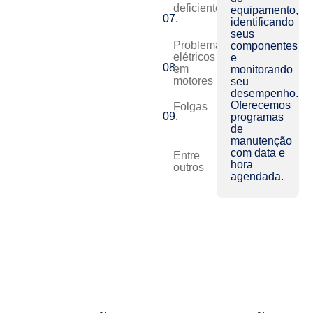
deficiente
equipamento,
07.
identificando
seus
Problemas
componentes
elétricos
e
08.
em
monitorando
motores
seu
desempenho.
Oferecemos
Folgas
09.
programas
de
manutenção
com data e
Entre
hora
outros
agendada.