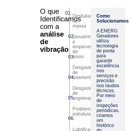
O que
01.
Desbalanceamento
Como
Identificamos
de
Solucionamos
com a
massa
A ENERG
análise
Geradores
02.
Desalinhamento
de
utiliza
e
tecnologia
empenamento
vibração
de ponta
de
para
eixos
03.
garantir
excelência
Desgaste
nos
de
serviços e
04.
rolamentos
precisão
nos laudos
Desgaste
técnicos.
de
Por meio
05.
engrenagens
de
inspeções
Problemas
periódicas,
estruturais
criamos
06.
um
histórico
Lubrificação
do