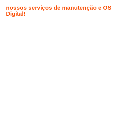
Muito mais produtividade e controle com
nossos serviços de manutenção e OS
Digital!
Agilidade, confiabilidade e acesso em tempo real
A
ENERG Geradores
prioriza a manutenção de equipamentos, seja
corretiva, preventiva ou preditiva, para garantir qualidade, segurança e
funcionalidade. Com nosso modelo de OS Digital, é possível realizar
manutenções e executar atividades de forma mais rápida e organizada,
padronizando a operação com maior confiabilidade.