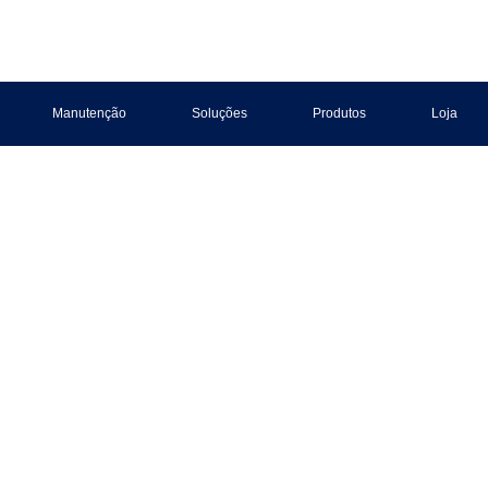
Manutenção
Soluções
Produtos
Loja
torizada PERK