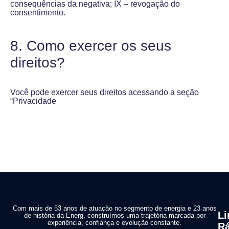
consequências da negativa; IX – revogação do
consentimento.
8. Como exercer os seus
direitos?
Você pode exercer seus direitos acessando a seção
“Privacidade
Com mais de 53 anos de atuação no segmento de energia e 23 anos
Li
de história da Energ, construímos uma trajetória marcada por
experiência, confiança e evolução constante.
Rá