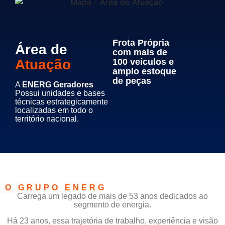
Frota Própria
Área de
com mais de
Atuação
100 veículos e
amplo estoque
de peças
A
ENERG Geradores
Possui unidades e bases
técnicas estrategicamente
localizadas em todo o
território nacional.
O GRUPO ENERG
Carrega um legado de mais de 53 anos dedicados ao
segmento de energia.
Há 23 anos, essa trajetória de trabalho, experiência e visão