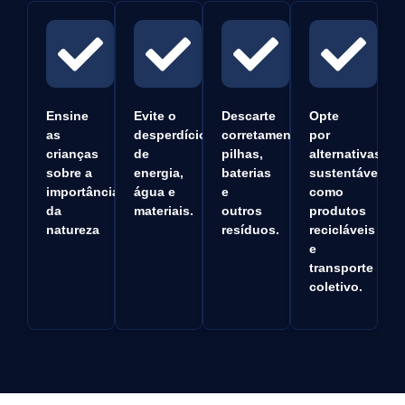
Ensine
Evite o
Descarte
Opte
as
desperdício
corretamente
por
crianças
de
pilhas,
alternativas
sobre a
energia,
baterias
sustentáveis,
importância
água e
e
como
da
materiais.
outros
produtos
natureza
resíduos.
recicláveis
e
transporte
coletivo.