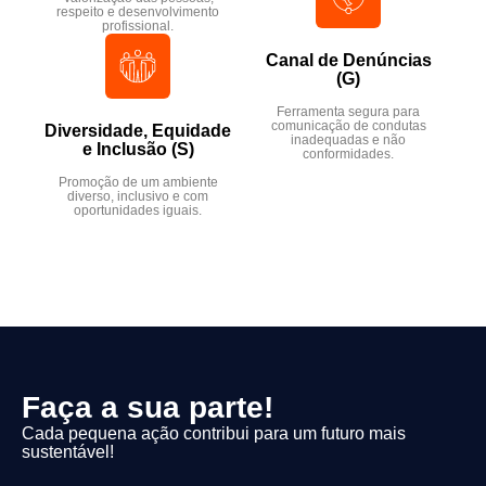
respeito e desenvolvimento
profissional.​
Canal de Denúncias
(G)​
Ferramenta segura para
comunicação de condutas
Diversidade, Equidade
inadequadas e não
e Inclusão (S)​
conformidades.
Promoção de um ambiente
diverso, inclusivo e com
oportunidades iguais.​
Faça a sua parte!
Cada pequena ação contribui para um futuro mais
sustentável!