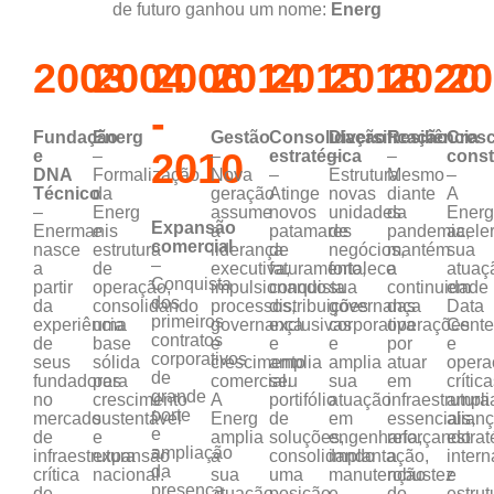
de futuro ganhou um nome:
Energ
2003
2004
2006
2014
2015
2018
2020
20
-
Fundação
Energ
Gestão
Consolidação
Diversificação
Resiliência
Cres
2010
e
–
–
estratégica
–
–
const
DNA
Formalização
Nova
–
Estrutura
Mesmo
–
Técnico
da
geração
Atinge
novas
diante
A
–
Energ
assume
novos
unidades
da
Energ
Expansão
Enermanis
e
a
patamares
de
pandemia,
acele
comercial
nasce
estrutura
liderança
de
negócios,
mantém
sua
–
a
de
executiva,
faturamento,
fortalece
a
atuaç
Conquista
partir
operação,
impulsionando
conquista
sua
continuidade
em
dos
da
consolidando
processos,
distribuições
governança
das
Data
primeiros
experiência
uma
governança
exclusivas
corporativa
operações
Cente
contratos
de
base
e
e
e
por
e
corporativos
seus
sólida
crescimento
amplia
amplia
atuar
opera
de
fundadores
para
comercial.
seu
sua
em
crítica
grande
no
crescimento
A
portifólio
atuação
infraestrutura
ampli
porte
mercado
sustentável
Energ
de
em
essenciais,
alian
e
de
e
amplia
soluções,
engenharia,
reforçando
estrat
ampliação
infraestrutura
expansão
a
consolidando
implantação,
a
intern
da
crítica
nacional.
sua
uma
manutenção
robustez
e
presença
de
atuação
posição
e
do
estrut