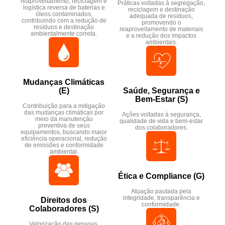
reaproveitamento, reciclagem e
Práticas voltadas à segregação,
logística reversa de baterias e
reciclagem e destinação
óleos contaminados,
adequada de resíduos,
contribuindo com a redução de
promovendo o
resíduos e destinação
reaproveitamento de materiais
ambientalmente correta.
e a redução dos impactos
ambientais.
Mudanças Climáticas
(E)​
Saúde, Segurança e
Bem-Estar (S)​
Contribuição para a mitigação
das mudanças climáticas por
Ações voltadas à segurança,
meio da manutenção
qualidade de vida e bem-estar
preventiva de seus
dos colaboradores.​
equipamentos, buscando maior
eficiência operacional, redução
de emissões e conformidade
ambiental.
Ética e Compliance (G)​
Atuação pautada pela
integridade, transparência e
Direitos dos
conformidade.​
Colaboradores (S)​
Valorização das pessoas,