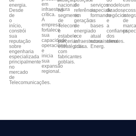
em
energia.
nacional
de
serviços
modelo
um
infraestrutura
Desde
no
referência
especializados,
de
ecoss
crítica.
de
segmento
em
formando
negócios
integ
A
o
de
geração
as
e
de
empresa
início,
Telecom
de
bases
a
marca
fortalece
constrói
e
energia
do
confiança
espec
sua
sua
estabelece
e
atual
dos
capacidade
reputação
parcerias
infraestrutura
ecossistema
clientes.
operacional
sobre
estratégicas
crítica.
Energ.
e
engenharia
com
inicia
especializada
fabricantes
sua
principalmente
goblais.
expansão
no
regional.
mercado
de
Telecomunicações.