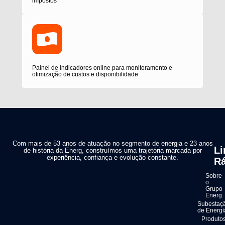
impostos
Painel de indicadores online para monitoramento e
otimização de custos e disponibilidade
Com mais de 53 anos de atuação no segmento de energia e 23 anos
Li
de história da Energ, construímos uma trajetória marcada por
experiência, confiança e evolução constante.
Rá
Sobre
o
Grupo
Energ
Subestaç
de Energi
Produto