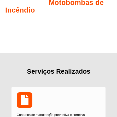
Manutenção
Motobombas de
Incêndio
Reduza custo, aumente a vida útil do seu equipamento e
garanta a continuidade dos seus negócios.
A manutenção periódica das Bombas de Incêndio é essencial, com testes
mensais, trimestrais ou anuais para garantir o funcionamento correto. A
ENERG Geradores conta com equipe técnica e engenheiros
especializados para manutenção dessas motobombas.
Serviços Realizados
Contratos de manutenção preventiva e corretiva