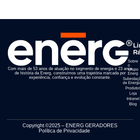
Li
Rá
Sobre
o
Com mais de 53 anos de atuação no segmento de energia e 23 anos
Grupo
de história da Energ, construímos uma trajetória marcada por
Energ
experiência, confiança e evolução constante.
Subestaç
de Energi
Produto
Loja
Intranet
Blog
Copyright ©2025 – ENERG GERADORES
Política de Privacidade