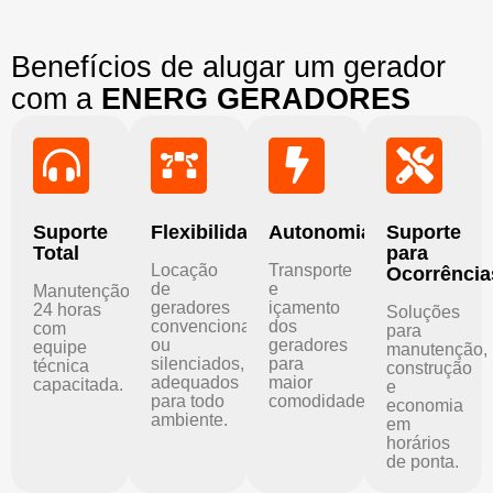
Benefícios de alugar um gerador
com a
ENERG GERADORES
Suporte
Flexibilidade
Autonomia
Suporte
Total
para
Locação
Transporte
Ocorrência
de
e
Manutenção
geradores
içamento
24 horas
Soluções
convencionais
dos
com
para
ou
geradores
equipe
manutenção,
silenciados,
para
técnica
construção
adequados
maior
capacitada.
e
para todo
comodidade.
economia
ambiente.
em
horários
de ponta.