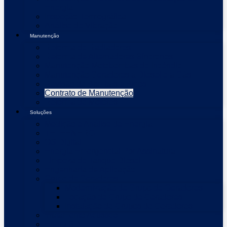
Energia
Inspeção Termográfica
Análise de Vibração
Manutenção
Reforma de Radiadores
Reforma de Alternadores Síncronos
Manutenção Motobombas de Incêndio
Manutenção Geradores a Diesel e a Gás
Revisão de Bombas e Bicos
Contrato de Manutenção
Reforma de Motores
Soluções
Medição e Análise de Energia
TELEENERG
OS Digital
Energia Emergencial Por Assinatura
Limpeza de Tanque Diesel
Engenharia de Aplicação
Grupo de Geradores
Modernização de Grupo de Geradores
Locação de Grupo de Geradores
Instalação de Grupos de Geradores
Tratamento Acústico
Energ SD