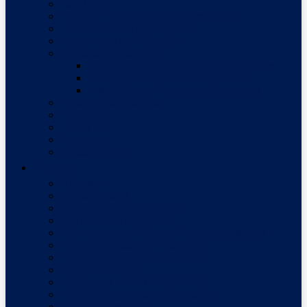
OS Digital
Energia Emergencial Por Assinatura
Limpeza de Tanque Diesel
Engenharia de Aplicação
Grupo de Geradores
Modernização de Grupo de Geradores
Locação de Grupo de Geradores
Instalação de Grupos de Geradores
Tratamento Acústico
Energ SD
Energ MT
Genparts
Missão Crítica
Produtos
A Diesel
A Gás Natural
A Gás, Biogás e Propano
Atenuadores de Ruído
Controladores Módulos Microprocessados
Escapamentos Inox Easy Click
Estabilizador de Óleo Diesel
Oxicatalisadores
No-Breaks – CM COMANDOS
Painéis de Controle e Comando
Peças e Pós-Venda