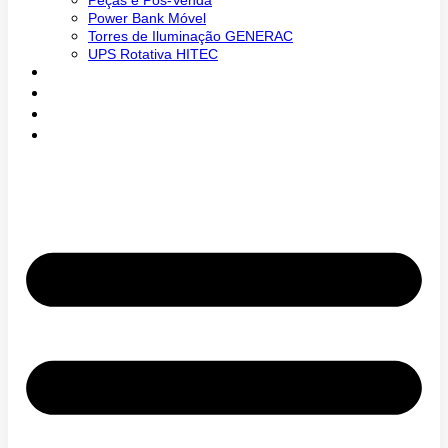
Peças e Pós-Venda
Power Bank Móvel
Torres de Iluminação GENERAC
UPS Rotativa HITEC
Loja
Intranet
Blog
Entre em Contato