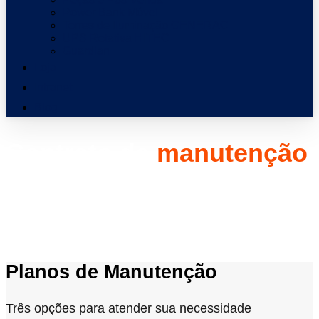
Power Bank Móvel
Torres de Iluminação GENERAC
UPS Rotativa HITEC
Guardian
Loja
Intranet
Blog
Contrato de
manutenção
Disponível para todos os segmentos
A ENERG Geradores oferece contrato de manutenção para Grupos Geradores
a diesel e gás, Motobombas e Quadros de Força, com planos mensais,
bimestrais e trimestrais. Todas as operações são gerenciadas por nossa central
de serviços (NOC) na Matriz.
Planos de Manutenção
Três opções para atender sua necessidade