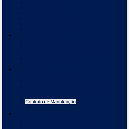
Seja um Franqueado
Trabalhe Conosco
Autorizada PERKINS
Política de Privacidade
Política de Qualidade
Política para Fornecedores
Subestação de Energia
Projeto Subestação de Energia
Manutenção Preventiva de Subestação de
Energia
Inspeção Termográfica
Análise de Vibração
Manutenção
Reforma de Radiadores
Reforma de Alternadores Síncronos
Manutenção Motobombas de Incêndio
Manutenção Geradores a Diesel e a Gás
Revisão de Bombas e Bicos
Contrato de Manutenção
Reforma de Motores
Soluções
Medição e Análise de Energia
TELEENERG