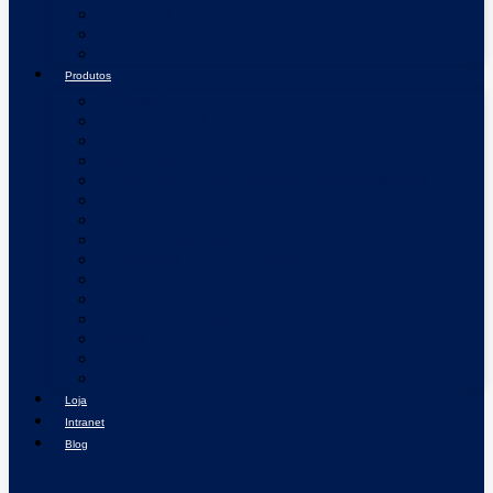
Energ MT
Genparts
Missão Crítica
Produtos
A Diesel
A Gás Natural
A Gás, Biogás e Propano
Atenuadores de Ruído
Controladores Módulos Microprocessados
Escapamentos Inox Easy Click
Estabilizador de Óleo Diesel
Oxicatalisadores
No-Breaks – CM COMANDOS
Painéis de Controle e Comando
Peças e Pós-Venda
Power Bank Móvel
Torres de Iluminação GENERAC
UPS Rotativa HITEC
Guardian
Loja
Intranet
Blog