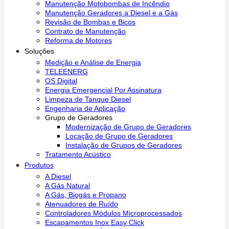
Manutenção Motobombas de Incêndio
Manutenção Geradores a Diesel e a Gás
Revisão de Bombas e Bicos
Contrato de Manutenção
Reforma de Motores
Soluções
Medição e Análise de Energia
TELEENERG
OS Digital
Energia Emergencial Por Assinatura
Limpeza de Tanque Diesel
Engenharia de Aplicação
Grupo de Geradores
Modernização de Grupo de Geradores
Locação de Grupo de Geradores
Instalação de Grupos de Geradores
Tratamento Acústico
Produtos
A Diesel
A Gás Natural
A Gás, Biogás e Propano
Atenuadores de Ruído
Controladores Módulos Microprocessados
Escapamentos Inox Easy Click