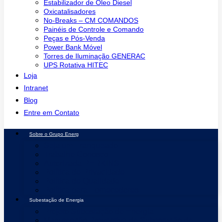
Estabilizador de Óleo Diesel
Oxicatalisadores
No-Breaks – CM COMANDOS
Painéis de Controle e Comando
Peças e Pós-Venda
Power Bank Móvel
Torres de Iluminação GENERAC
UPS Rotativa HITEC
Loja
Intranet
Blog
Entre em Contato
Sobre o Grupo Energ
Seja um Franqueado
Trabalhe Conosco
Autorizada PERKINS
Política de Privacidade
Política de Qualidade
Política para Fornecedores
Subestação de Energia
Projeto Subestação de Energia
Manutenção Preventiva de Subestação de