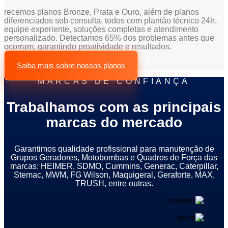
recemos planos Bronze, Prata e Ouro, além de planos
diferenciados sob consulta, todos com plantão técnico 24h,
equipe experiente, soluções completas e atendimento
personalizado. Detectamos 65% dos problemas antes que
ocorram, garantindo proatividade e resultados.
Saiba mais sobre nossos planos
MARCAS DE CONFIANÇA
Trabalhamos com as principais
marcas do mercado
Garantimos qualidade profissional para manutenção de
Grupos Geradores, Motobombas e Quadros de Força das
marcas: HEIMER, SDMO, Cummins, Generac, Caterpillar,
Stemac, MWM, FG Wilson, Maquigeral, Geraforte, MAX,
TRUSH, entre outras.