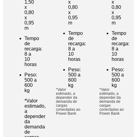
1,50
x
x
x
0,80
0,80
0,80
x
x
x
0,95
0,95
0,95
m
m
m
Tempo
Tempo
Tempo
de
de
de
recarga:
recarga:
recarga:
8 a
8 a
8 a
10
10
10
horas
horas
horas
Peso:
Peso:
Peso:
500 a
500 a
500 a
600
600
600
kg
kg
*Valor
*Valor
kg
estimado, a
estimado, a
depender da
depender da
*Valor
demanda de
demanda de
estimado,
cargas
cargas
conectadas ao
conectadas ao
a
Power Bank
Power Bank
depender
da
demanda
de