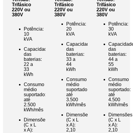
Trifásico
Trifásico
Trifásico
220V ou
220V ou
220V ou
380V
380V
380V
Potência:
Potência:
Potência:
20
30
10
kVA
kVA
kVA
Capacidade
Capacidad
Capacidade
das
das
das
baterias:
baterias:
baterias:
33 a
44 a
22 a
44
55
33
kWh
kWh
kWh
Consumo
Consumo
Consumo
médio
médio
médio
suportado:
suportado:
suportado:
até
até
até
3.500
4.500
2.500
kWh/mês
kWh/mês
kWh/mês
Dimensões
Dimensões
Dimensões
(C x L
(C x L
(C x L
x A):
x A):
x A):
2,10
2,10