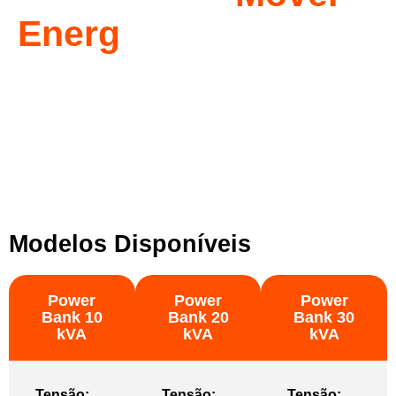
Energ
Power Bank Móvel ENERG: Energia confiável onde você precisar. Com
baterias de íons de lítio de alta capacidade, em versões bifásica e trifásica,
pode ser instalado em veículos ou locais fixos, ideal para residências,
empresas e telecom. Compacto, modular e resistente a variações
ambientais, conecta-se a sistemas fotovoltaicos ou à rede elétrica,
garantindo energia limpa, sustentável e silenciosa.
Modelos Disponíveis
Power
Power
Power
Bank 10
Bank 20
Bank 30
kVA
kVA
kVA
Tensão:
Tensão:
Tensão: