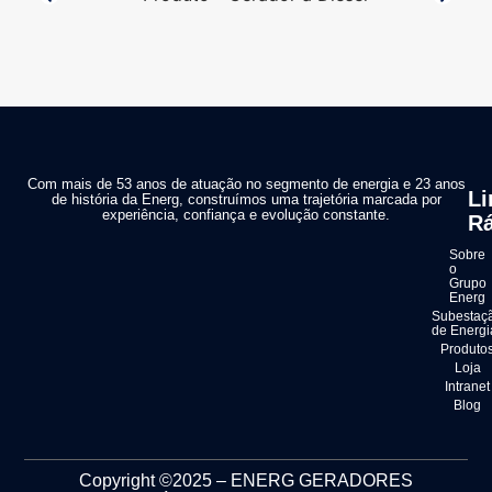
Com mais de 53 anos de atuação no segmento de energia e 23 anos
Li
de história da Energ, construímos uma trajetória marcada por
experiência, confiança e evolução constante.
Rá
Sobre
o
Grupo
Energ
Subestaç
de Energi
Produto
Loja
Intranet
Blog
Copyright ©2025 – ENERG GERADORES