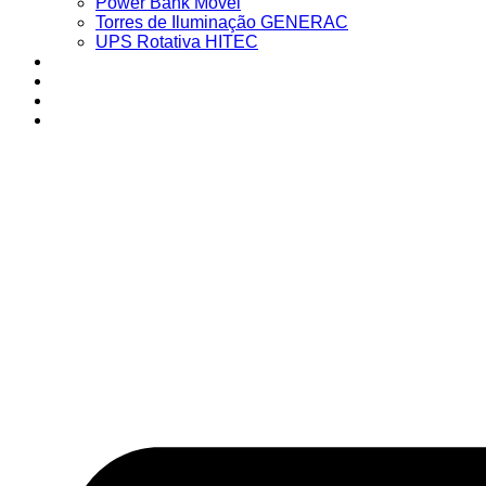
Power Bank Móvel
Torres de Iluminação GENERAC
UPS Rotativa HITEC
Loja
Intranet
Blog
Entre em Contato