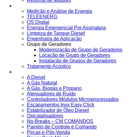
Reforma de Motores
Soluções
Medição e Análise de Energia
TELEENERG
OS Digital
Energia Emergencial Por Assinatura
Limpeza de Tanque Diesel
Engenharia de Aplicação
Grupo de Geradores
Modernização de Grupo de Geradores
Locação de Grupo de Geradores
Instalação de Grupos de Geradores
Tratamento Acústico
Produtos
A Diesel
A Gás Natural
A Gás, Biogás e Propano
Atenuadores de Ruído
Controladores Módulos Microprocessados
Escapamentos Inox Easy Click
Estabilizador de Óleo Diesel
Oxicatalisadores
No-Breaks – CM COMANDOS
Painéis de Controle e Comando
Peças e Pós-Venda